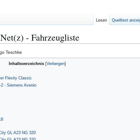
Lesen
Quelltext anze
et(z) - Fahrzeugliste
ngo Teschke
Inhaltsverzeichnis
r Flexity Classic
-2 - Siemens Avenio
18
 City GL A23 NG 320
 City GL A23 NG 320