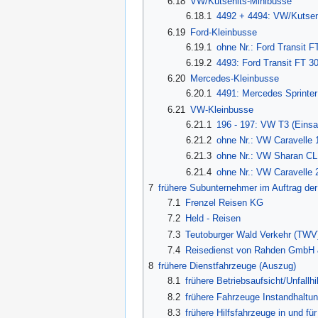
6.18
VW/Kutsenits-Minibusse
6.18.1
4492 + 4494: VW/Kutsenit
6.19
Ford-Kleinbusse
6.19.1
ohne Nr.: Ford Transit F
6.19.2
4493: Ford Transit FT 3
6.20
Mercedes-Kleinbusse
6.20.1
4491: Mercedes Sprinter
6.21
VW-Kleinbusse
6.21.1
196 - 197: VW T3 (Einsa
6.21.2
ohne Nr.: VW Caravelle 
6.21.3
ohne Nr.: VW Sharan CL
6.21.4
ohne Nr.: VW Caravelle 
7
frühere Subunternehmer im Auftrag d
7.1
Frenzel Reisen KG
7.2
Held - Reisen
7.3
Teutoburger Wald Verkehr (TWV
7.4
Reisedienst von Rahden GmbH
8
frühere Dienstfahrzeuge (Auszug)
8.1
frühere Betriebsaufsicht/Unfallhi
8.2
frühere Fahrzeuge Instandhaltun
8.3
frühere Hilfsfahrzeuge in und fü