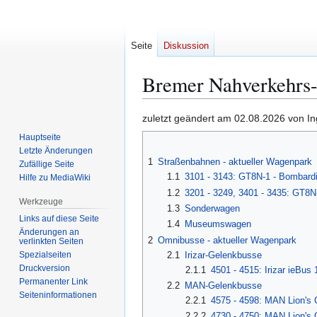
Seite
Diskussion
Bremer Nahverkehrs-N
Zur
Zur
zuletzt geändert am 02.08.2026 von I
Navigation
Suche
Hauptseite
springen
springen
Letzte Änderungen
1
Straßenbahnen - aktueller Wagenpark
Zufällige Seite
1.1
3101 - 3143: GT8N-1 - Bombardie
Hilfe zu MediaWiki
1.2
3201 - 3249, 3401 - 3435: GT8N
Werkzeuge
1.3
Sonderwagen
Links auf diese Seite
1.4
Museumswagen
Änderungen an
2
Omnibusse - aktueller Wagenpark
verlinkten Seiten
Spezialseiten
2.1
Irizar-Gelenkbusse
Druckversion
2.1.1
4501 - 4515: Irizar ieBus 
Permanenter Link
2.2
MAN-Gelenkbusse
Seiten­­informationen
2.2.1
4575 - 4598: MAN Lion's
2.2.2
4730 - 4750: MAN Lion's