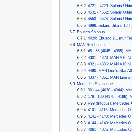
6.6.2
4721 - 4729: Solaris Urbi
6.6.3
4531 - 4552: Solaris Urbi
6.6.4
4553 - 4574: Solaris Urbi
6.6.5
4998: Solaris Urbino 18 H
6.7
Ebusco-Solobus
6.7.1
4029: Ebusco 2.1 (nur Tes
6.8
MAN-Solobusse
6.8.1
45 - 55 (4045 - 4055): M
6.8.2
4301 - 4320: MAN A10 NL 
6.8.3
4321 - 4336: MAN A10 NL 
6.8.4
4490: MAN Lion’s Star A0
6.8.5
4337 - 4351: MAN Lion´s 
6.9
Mercedes-Solobusse
6.9.1
30 - 44 (4030 - 4044): Me
6.9.2
178 - 189 (4178 - 4189):
6.9.3
R99 (Infobus): Mercedes 
6.9.4
4101 - 4116: Mercedes O 
6.9.5
4141 - 4143: Mercedes O 
6.9.6
4144 - 4149: Mercedes O 
6.9.7
4061 - 4075: Mercedes Ci