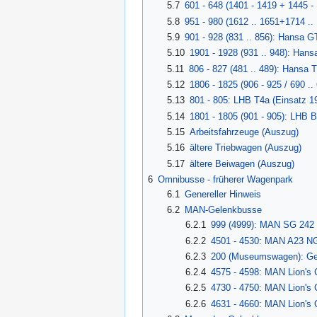
5.7
601 - 648 (1401 - 1419 + 1445 -
5.8
951 - 980 (1612 .. 1651+1714 ..
5.9
901 - 928 (831 .. 856): Hansa G
5.10
1901 - 1928 (931 .. 948): Hans
5.11
806 - 827 (481 .. 489): Hansa 
5.12
1806 - 1825 (906 - 925 / 690 .
5.13
801 - 805: LHB T4a (Einsatz 1
5.14
1801 - 1805 (901 - 905): LHB B
5.15
Arbeitsfahrzeuge (Auszug)
5.16
ältere Triebwagen (Auszug)
5.17
ältere Beiwagen (Auszug)
6
Omnibusse - früherer Wagenpark
6.1
Genereller Hinweis
6.2
MAN-Gelenkbusse
6.2.1
999 (4999): MAN SG 242 (
6.2.2
4501 - 4530: MAN A23 NG
6.2.3
200 (Museumswagen): Ge
6.2.4
4575 - 4598: MAN Lion's 
6.2.5
4730 - 4750: MAN Lion's 
6.2.6
4631 - 4660: MAN Lion's 