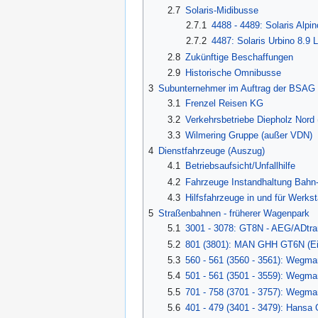
2.7
Solaris-Midibusse
2.7.1
4488 - 4489: Solaris Alpin
2.7.2
4487: Solaris Urbino 8.9 
2.8
Zukünftige Beschaffungen
2.9
Historische Omnibusse
3
Subunternehmer im Auftrag der BSAG
3.1
Frenzel Reisen KG
3.2
Verkehrsbetriebe Diepholz Nor
3.3
Wilmering Gruppe (außer VDN)
4
Dienstfahrzeuge (Auszug)
4.1
Betriebsaufsicht/Unfallhilfe
4.2
Fahrzeuge Instandhaltung Bahn-I
4.3
Hilfsfahrzeuge in und für Werkst
5
Straßenbahnen - früherer Wagenpark
5.1
3001 - 3078: GT8N - AEG/ADtran
5.2
801 (3801): MAN GHH GT6N (Ein
5.3
560 - 561 (3560 - 3561): Wegma
5.4
501 - 561 (3501 - 3559): Wegma
5.5
701 - 758 (3701 - 3757): Wegma
5.6
401 - 479 (3401 - 3479): Hansa 