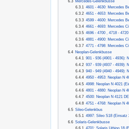
6.3
Mercedes-Gelenkbusse
6.3.1
4601 - 4630: Mercedes B
6.3.2
4651 - 4653: Mercedes Be
6.3.3
4599 - 4600: Mercedes Be
6.3.4
4661 - 4693: Mercedes Ci
6.3.5
4696 - 4700 , 4718 - 472
6.3.6
4881 - 4900: Mercedes Ci
6.3.7
4771 - 4798: Mercedes Ci
6.4
Neoplan-Gelenkbusse
6.4.1
901 - 936 (4901 - 4936): 
6.4.2
937 - 939 (4937 - 4939): 
6.4.3
940 - 949 (4940 - 4949): 
6.4.4
4950 - 4953: Neoplan N 4
6.4.5
4998: Neoplan N 4021 (Ei
6.4.6
4801 - 4880: Neoplan N 4
6.4.7
4500: Neoplan N 4121 DES
6.4.8
4751 - 4768: Neoplan N 4
6.5
Sileo-Gelenkbus
6.5.1
4997: Sileo S18 (Einsatz 
6.6
Solaris-Gelenkbusse
6.6.1
4701: Solaris Urbino 18 (