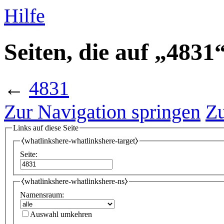
Hilfe
Seiten, die auf „4831
←
4831
Zur Navigation springen
Zu
Links auf diese Seite
⧼whatlinkshere-whatlinkshere-target⧽
Seite:
⧼whatlinkshere-whatlinkshere-ns⧽
Namensraum:
Auswahl umkehren