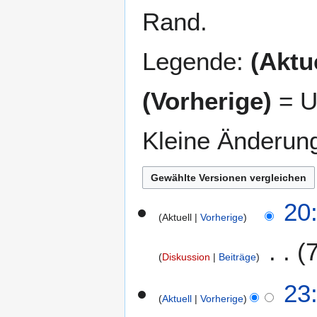
Rand.
Legende:
(Aktue
(Vorherige)
= U
Kleine Änderun
2
20
Aktuell
Vorherige
5
.
F
Diskussion
Beiträge
e
K
b
2
23
e
r
Aktuell
Vorherige
2
i
u
.