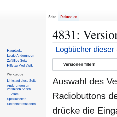
Seite
Diskussion
4831: Versio
Logbücher dieser 
Hauptseite
Letzte Änderungen
Zur
Zur
Zufällige Seite
Versionen filtern
Hilfe zu MediaWiki
Navigation
Suche
springen
springen
Werkzeuge
Auswahl des Ver
Links auf diese Seite
Änderungen an
verlinkten Seiten
Radiobuttons de
Atom
Spezialseiten
Seiten­­informationen
drücke die Eing